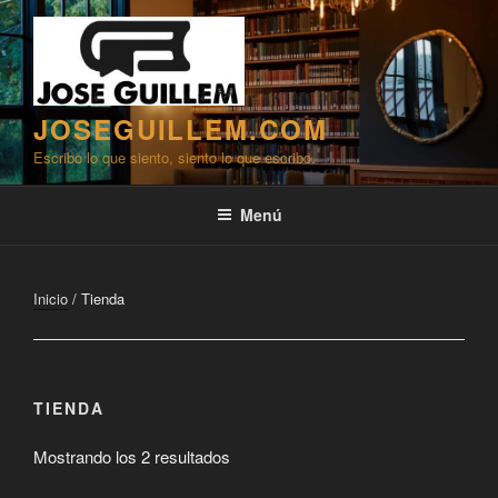
Saltar
al
contenido
JOSEGUILLEM.COM
Escribo lo que siento, siento lo que escribo.
Menú
Inicio
/ Tienda
TIENDA
Mostrando los 2 resultados