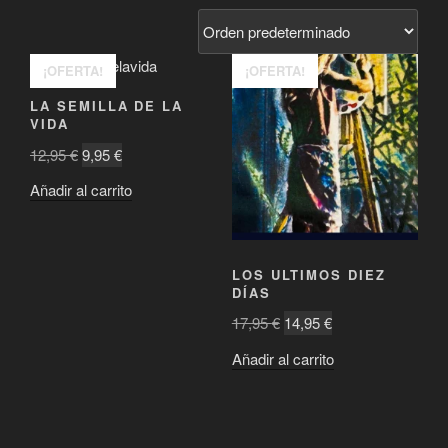
¡OFERTA!
¡OFERTA!
LA SEMILLA DE LA
VIDA
El
El
12,95
€
9,95
€
precio
precio
Añadir al carrito
original
actual
era:
es:
12,95 €.
9,95 €.
LOS ULTIMOS DIEZ
DÍAS
El
El
17,95
€
14,95
€
precio
precio
Añadir al carrito
original
actual
era:
es:
17,95 €.
14,95 €.