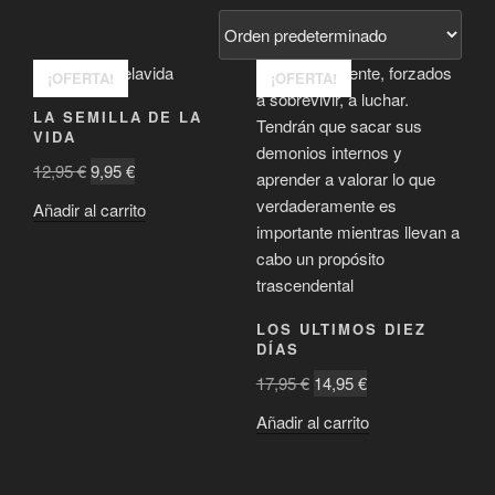
¡OFERTA!
¡OFERTA!
LA SEMILLA DE LA
VIDA
El
El
12,95
€
9,95
€
precio
precio
Añadir al carrito
original
actual
era:
es:
12,95 €.
9,95 €.
LOS ULTIMOS DIEZ
DÍAS
El
El
17,95
€
14,95
€
precio
precio
Añadir al carrito
original
actual
era:
es:
17,95 €.
14,95 €.