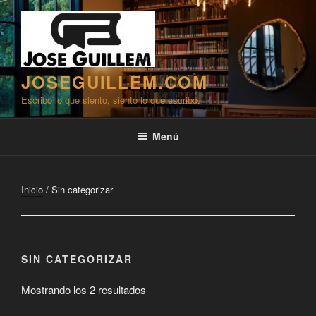
Saltar
al
contenido
JOSEGUILLEM.COM
Escribo lo que siento, siento lo que escribo.
Menú
Inicio
/ Sin categorizar
SIN CATEGORIZAR
Mostrando los 2 resultados